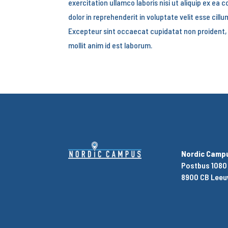
exercitation ullamco laboris nisi ut aliquip ex e
dolor in reprehenderit in voluptate velit esse cillu
Excepteur sint occaecat cupidatat non proident, s
mollit anim id est laborum.
Nordic Camp
Postbus 1080
8900 CB Lee