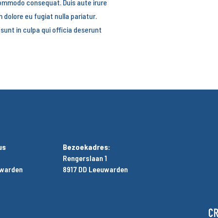
a commodo consequat. Duis aute irure
m dolore eu fugiat nulla pariatur.
unt in culpa qui officia deserunt
us
Bezoekadres:
Rengerslaan 1
uwarden
8917 DD Leeuwarden