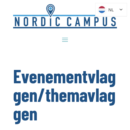
NL
NL
Evenementvlag
gen/themavlag
gen